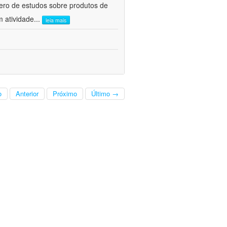
ero de estudos sobre produtos de
m atividade
...
leia mais
o
Anterior
Próximo
Último →