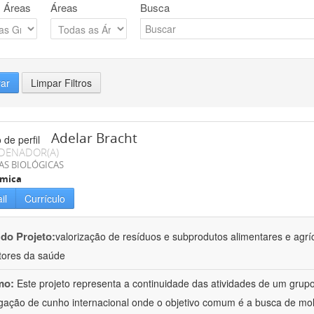
 Áreas
Áreas
Busca
rar
Limpar Filtros
Adelar Bracht
DENADOR(A)
AS BIOLÓGICAS
ímica
il
Currículo
 do Projeto:
valorização de resíduos e subprodutos alimentares e agrí
ores da saúde
mo:
Este projeto representa a continuidade das atividades de um gr
igação de cunho internacional onde o objetivo comum é a busca de mol