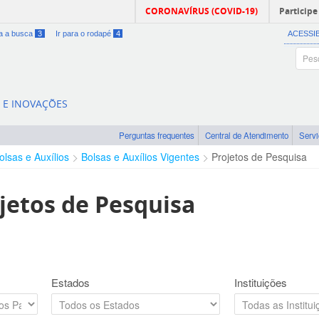
CORONAVÍRUS (COVID-19)
Participe
ra a busca
3
Ir para o rodapé
4
ACESSI
A E INOVAÇÕES
Perguntas frequentes
Central de Atendimento
Serv
olsas e Auxílios
Bolsas e Auxílios Vigentes
Projetos de Pesquisa
jetos de Pesquisa
Estados
Instituições