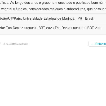
uticos. Ao longo dos anos o grupo tem encetado e publicado bom núm
 vegetal e fúngica, considerados resíduos e subprodutos, que possue
uição/UF/País:
Universidade Estadual de Maringá - PR - Brasil
cia:
Tue Dec 05 00:00:00 BRT 2023-Thu Dec 31 00:00:00 BRT 2026
← Primeir
 - 8 de 4.019 resultados.