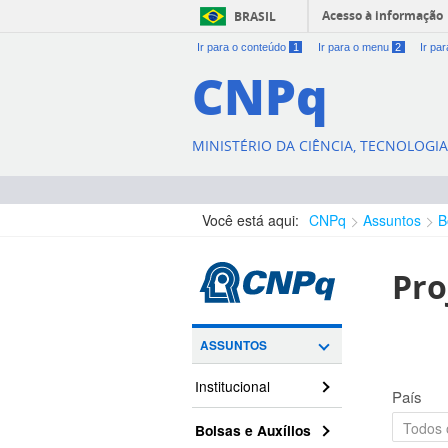
Acesso à informação
BRASIL
Ir para o conteúdo
1
Ir para o menu
2
Ir pa
CNPq
MINISTÉRIO DA CIÊNCIA, TECNOLOGI
Você está aqui:
CNPq
Assuntos
B
Pro
ASSUNTOS
Institucional
País
Bolsas e Auxílios