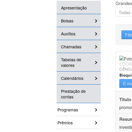
Grandes
Apresentação
Bolsas
Auxílios
Filt
Chamadas
Tabelas de
COOR
valores
CIÊNCI
Bioqu
Calendários
E-ma
Prestação de
contas
Título
promot
Programas
Resu
Prêmios
invest