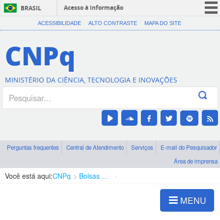
Acesso à informação
BRASIL
CORONAVÍRUS (COVID-19)
ACESSIBILIDADE
ALTO CONTRASTE
MAPA DO SITE
Participe
CNPq
Serviços
Legislação
MINISTÉRIO DA CIÊNCIA, TECNOLOGIA E INOVAÇÕES
Canais
Perguntas frequentes
Central de Atendimento
Serviços
E-mail do Pesquisador
Área de imprensa
Você está aqui:
CNPq
Bolsas e Auxílios Vigentes
Projetos de Pesquisa
MENU