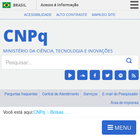
Acesso à informação
BRASIL
CORONAVÍRUS (COVID-19)
ACESSIBILIDADE
ALTO CONTRASTE
MAPA DO SITE
Participe
CNPq
Serviços
Legislação
MINISTÉRIO DA CIÊNCIA, TECNOLOGIA E INOVAÇÕES
Canais
Perguntas frequentes
Central de Atendimento
Serviços
E-mail do Pesquisador
Área de imprensa
Você está aqui:
CNPq
Bolsas e Auxílios Vigentes
Projetos de Pesquisa
MENU