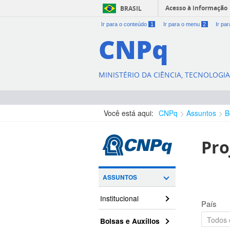
Acesso à informação
BRASIL
Ir para o conteúdo
1
Ir para o menu
2
Ir pa
CNPq
MINISTÉRIO DA CIÊNCIA, TECNOLOGI
Você está aqui:
CNPq
Assuntos
B
Pro
ASSUNTOS
Institucional
País
Bolsas e Auxílios