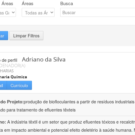
 Áreas
Áreas
Busca
rar
Limpar Filtros
Adriano da Silva
DENADOR(A)
HARIAS
haria Química
il
Currículo
 do Projeto:
produção de biofloculantes a partir de resíduos industriai
do para tratamento de efluentes têxteis
mo:
A indústria têxtil é um setor que produz efluentes tóxicos e recalc
ta em impacto ambiental e potencial efeito deletério à saúde humana. 