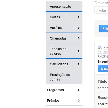
Grandes
Apresentação
Bolsas
Auxílios
Filt
Chamadas
Tabelas de
COOR
valores
ENGEN
Engen
Calendários
E-ma
Prestação de
contas
Título
agrega
Programas
Resu
Prêmios
acarre