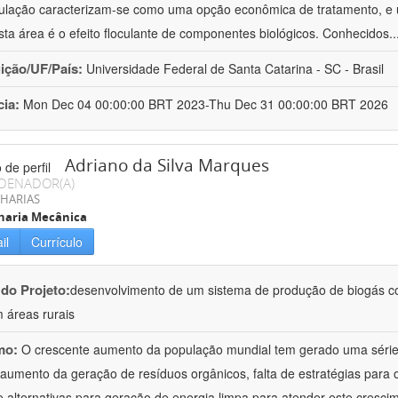
culação caracterizam-se como uma opção econômica de tratamento, e 
sta área é o efeito floculante de componentes biológicos. Conhecidos
.
uição/UF/País:
Universidade Federal de Santa Catarina - SC - Brasil
cia:
Mon Dec 04 00:00:00 BRT 2023-Thu Dec 31 00:00:00 BRT 2026
Adriano da Silva Marques
DENADOR(A)
HARIAS
haria Mecânica
il
Currículo
 do Projeto:
desenvolvimento de um sistema de produção de biogás co
 áreas rurais
mo:
O crescente aumento da população mundial tem gerado uma série 
aumento da geração de resíduos orgânicos, falta de estratégias para 
de alternativas para geração de energia limpa para atender este cresci