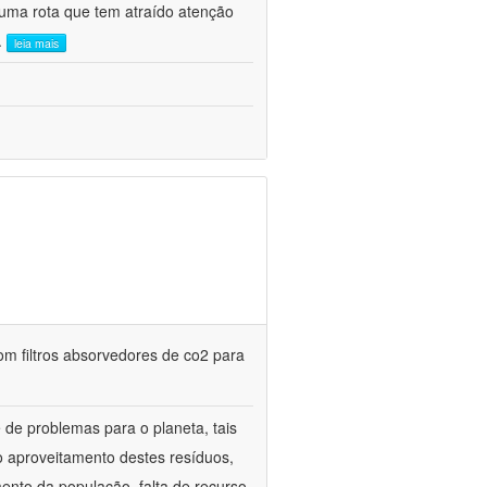
uma rota que tem atraído atenção
..
leia mais
m filtros absorvedores de co2 para
de problemas para o planeta, tais
o aproveitamento destes resíduos,
mento da população, falta de recurso