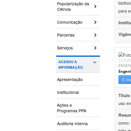
bioflo
Popularização da
Ciência
para e
Comunicação
Instit
Vigên
Parcerias
Serviços
COOR
ACESSO À
ENGEN
INFORMAÇÃO
Engen
Apresentação
E-ma
Institucional
Título
uso em
Ações e
Programas PPA
Resu
como: 
Auditoria Interna
falta 