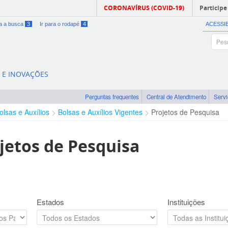
CORONAVÍRUS (COVID-19)
Participe
ra a busca
3
Ir para o rodapé
4
ACESSI
A E INOVAÇÕES
Perguntas frequentes
Central de Atendimento
Serv
olsas e Auxílios
Bolsas e Auxílios Vigentes
Projetos de Pesquisa
jetos de Pesquisa
Estados
Instituições