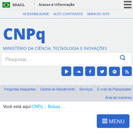
Acesso à informação
BRASIL
CORONAVÍRUS (COVID-19)
ACESSIBILIDADE
ALTO CONTRASTE
MAPA DO SITE
Participe
CNPq
Serviços
Legislação
MINISTÉRIO DA CIÊNCIA, TECNOLOGIA E INOVAÇÕES
Canais
Perguntas frequentes
Central de Atendimento
Serviços
E-mail do Pesquisador
Área de imprensa
Você está aqui:
CNPq
Bolsas e Auxílios Vigentes
Projetos de Pesquisa
MENU