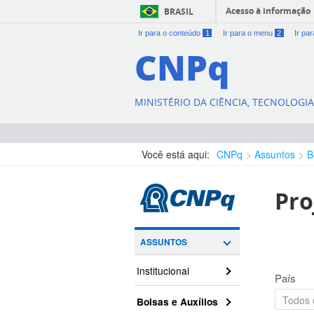
Acesso à informação
BRASIL
Ir para o conteúdo
1
Ir para o menu
2
Ir pa
CNPq
MINISTÉRIO DA CIÊNCIA, TECNOLOGI
Você está aqui:
CNPq
Assuntos
B
Pro
ASSUNTOS
Institucional
País
Bolsas e Auxílios