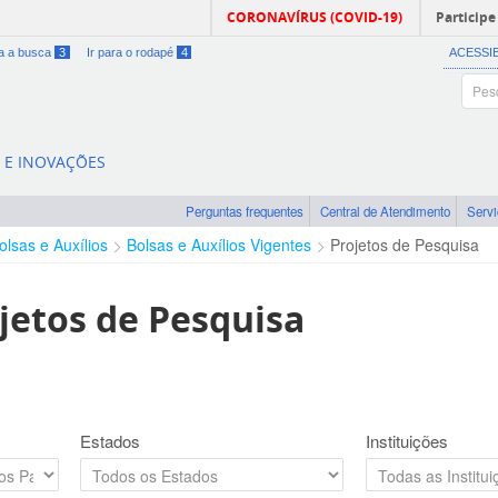
CORONAVÍRUS (COVID-19)
Participe
ra a busca
3
Ir para o rodapé
4
ACESSI
A E INOVAÇÕES
Perguntas frequentes
Central de Atendimento
Serv
olsas e Auxílios
Bolsas e Auxílios Vigentes
Projetos de Pesquisa
jetos de Pesquisa
Estados
Instituições