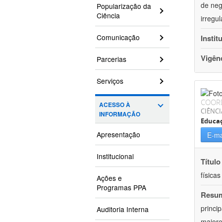
de neg
Popularização da
Ciência
irregu
Comunicação
Instit
Vigên
Parcerias
Serviços
COOR
ACESSO À
CIÊNCI
INFORMAÇÃO
Educaç
Apresentação
E-ma
Institucional
Título
física
Ações e
Programas PPA
Resu
princi
Auditoria Interna
maiore