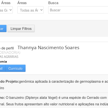
 Áreas
Áreas
Busca
rar
Limpar Filtros
Thannya Nascimento Soares
DENADOR(A)
AS AGRÁRIAS
omia
il
Currículo
 do Projeto:
genômica aplicada à caracterização de germoplasma e a
iro
mo:
O baruzeiro (Dipteryx alata Vogel) é uma espécie do Cerrado com 
nal. Seus frutos apresentam alto valor nutricional e aplicações na indú