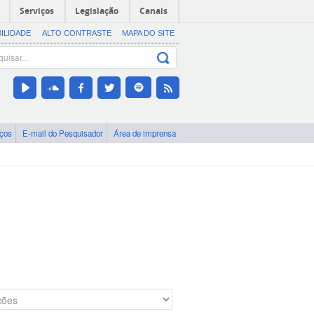
Serviços
Legislação
Canais
BILIDADE
ALTO CONTRASTE
MAPA DO SITE
iços
E-mail do Pesquisador
Área de imprensa