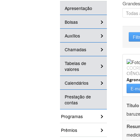
Grandes
Apresentação
Bolsas
Auxílios
Filt
Chamadas
Tabelas de
COOR
valores
CIÊNCI
Agron
Calendários
E-ma
Prestação de
contas
Título
baruze
Programas
Resu
Prêmios
medici