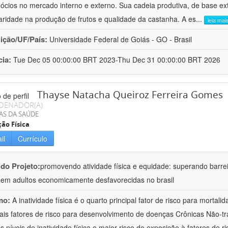
ócios no mercado interno e externo. Sua cadeia produtiva, de base extr
laridade na produção de frutos e qualidade da castanha. A es
...
leia mai
uição/UF/País:
Universidade Federal de Goiás - GO - Brasil
cia:
Tue Dec 05 00:00:00 BRT 2023-Thu Dec 31 00:00:00 BRT 2026
Thayse Natacha Queiroz Ferreira Gomes
DENADOR(A)
AS DA SAÚDE
ão Física
il
Currículo
 do Projeto:
promovendo atividade física e equidade: superando barrei
s em adultos economicamente desfavorecidas no brasil
mo:
A inatividade física é o quarto principal fator de risco para mortal
pais fatores de risco para desenvolvimento de doenças Crônicas Não-tr
s níveis de inatividade física e maior risco de exposição à fatores de 