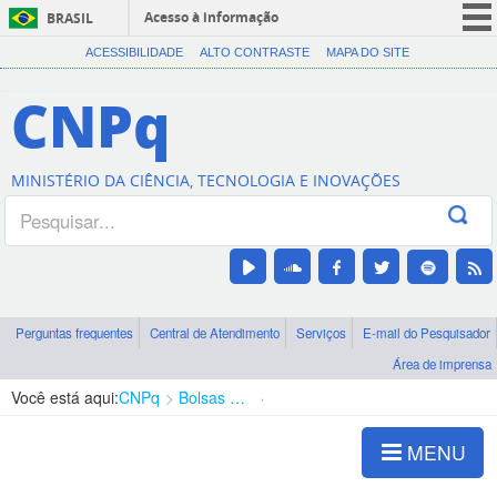
Acesso à informação
BRASIL
CORONAVÍRUS (COVID-19)
ACESSIBILIDADE
ALTO CONTRASTE
MAPA DO SITE
Participe
CNPq
Serviços
Legislação
MINISTÉRIO DA CIÊNCIA, TECNOLOGIA E INOVAÇÕES
Canais
Perguntas frequentes
Central de Atendimento
Serviços
E-mail do Pesquisador
Área de imprensa
Você está aqui:
CNPq
Bolsas e Auxílios Vigentes
Projetos de Pesquisa
MENU