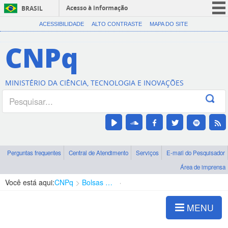
Acesso à informação
BRASIL
CORONAVÍRUS (COVID-19)
ACESSIBILIDADE
ALTO CONTRASTE
MAPA DO SITE
Participe
CNPq
Serviços
Legislação
MINISTÉRIO DA CIÊNCIA, TECNOLOGIA E INOVAÇÕES
Canais
Perguntas frequentes
Central de Atendimento
Serviços
E-mail do Pesquisador
Área de imprensa
Você está aqui:
CNPq
Bolsas e Auxílios Vigentes
Projetos de Pesquisa
MENU