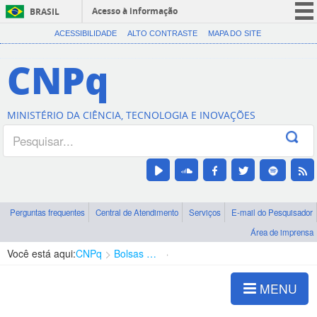
Acesso à informação
BRASIL
CORONAVÍRUS (COVID-19)
ACESSIBILIDADE
ALTO CONTRASTE
MAPA DO SITE
Participe
CNPq
Serviços
Legislação
MINISTÉRIO DA CIÊNCIA, TECNOLOGIA E INOVAÇÕES
Canais
Perguntas frequentes
Central de Atendimento
Serviços
E-mail do Pesquisador
Área de imprensa
Você está aqui:
CNPq
Bolsas e Auxílios Vigentes
Projetos de Pesquisa
MENU