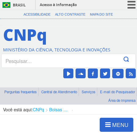
Acesso à informação
BRASIL
CORONAVÍRUS (COVID-19)
ACESSIBILIDADE
ALTO CONTRASTE
MAPA DO SITE
Participe
CNPq
Serviços
Legislação
MINISTÉRIO DA CIÊNCIA, TECNOLOGIA E INOVAÇÕES
Canais
Perguntas frequentes
Central de Atendimento
Serviços
E-mail do Pesquisador
Área de imprensa
Você está aqui:
CNPq
Bolsas e Auxílios Vigentes
Projetos de Pesquisa
MENU