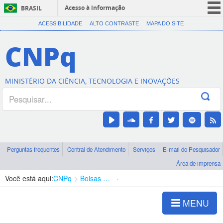
Acesso à informação
BRASIL
CORONAVÍRUS (COVID-19)
ACESSIBILIDADE
ALTO CONTRASTE
MAPA DO SITE
Participe
CNPq
Serviços
Legislação
MINISTÉRIO DA CIÊNCIA, TECNOLOGIA E INOVAÇÕES
Canais
Perguntas frequentes
Central de Atendimento
Serviços
E-mail do Pesquisador
Área de imprensa
Você está aqui:
CNPq
Bolsas e Auxílios Vigentes
Projetos de Pesquisa
MENU