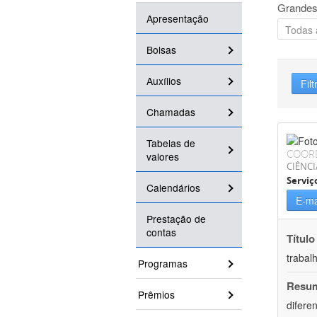
Grandes
Apresentação
Bolsas
Auxílios
Filt
Chamadas
Tabelas de
COOR
valores
CIÊNCI
Serviç
Calendários
E-ma
Prestação de
contas
Título
trabal
Programas
Resu
Prêmios
difere