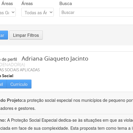
 Áreas
Áreas
Busca
rar
Limpar Filtros
Adriana Giaqueto Jacinto
DENADOR(A)
AS SOCIAIS APLICADAS
o Social
il
Currículo
 do Projeto:
a proteção social especial nos municípios de pequeno port
hadores e gestores.
mo:
A Proteção Social Especial dedica-se às situações em que as vio
nciada em face de sua complexidade. Esta proposta tem como tema a 