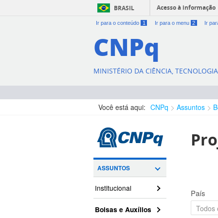
Acesso à informação
BRASIL
Ir para o conteúdo
1
Ir para o menu
2
Ir pa
CNPq
MINISTÉRIO DA CIÊNCIA, TECNOLOGI
Você está aqui:
CNPq
Assuntos
B
Pro
ASSUNTOS
Institucional
País
Bolsas e Auxílios