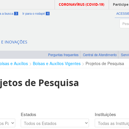
CORONAVÍRUS (COVID-19)
Participe
ra a busca
3
Ir para o rodapé
4
ACESSI
A E INOVAÇÕES
Perguntas frequentes
Central de Atendimento
Serv
olsas e Auxílios
Bolsas e Auxílios Vigentes
Projetos de Pesquisa
jetos de Pesquisa
Estados
Instituições