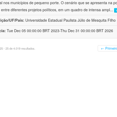
al nos municípios de pequeno porte. O cenário que se apresenta na polí
 entre diferentes projetos políticos, em um quadro de intensa ampl
...
uição/UF/País:
Universidade Estadual Paulista Júlio de Mesquita Filho -
cia:
Tue Dec 05 00:00:00 BRT 2023-Thu Dec 31 00:00:00 BRT 2026
← Primeir
5 - 25 de 4.019 resultados.