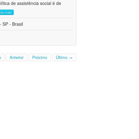
tica de assistência social é de
leia mais
 SP - Brasil
o
Anterior
Próximo
Último →