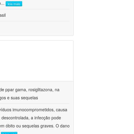
o
...
leia mais
sil
de ppar gama, rosiglitazona, na
gos e suas sequelas
divíduos imunocomprometidos, causa
z descontrolada, a infecção pode
em óbito ou sequelas graves. O dano
.