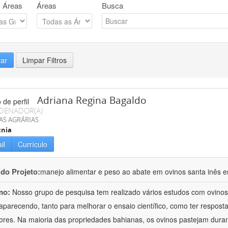
 Áreas
Áreas
Busca
rar
Limpar Filtros
Adriana Regina Bagaldo
DENADOR(A)
AS AGRÁRIAS
cnia
il
Currículo
 do Projeto:
manejo alimentar e peso ao abate em ovinos santa inês e
mo:
Nosso grupo de pesquisa tem realizado vários estudos com ovinos
aparecendo, tanto para melhorar o ensaio científico, como ter respost
ores. Na maioria das propriedades bahianas, os ovinos pastejam duran