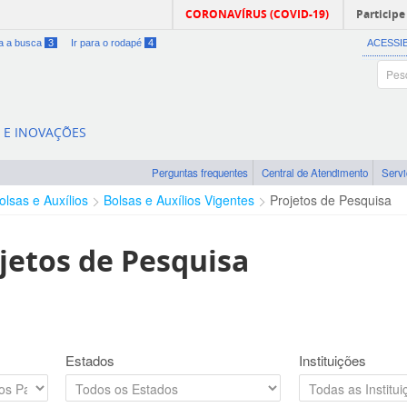
CORONAVÍRUS (COVID-19)
Participe
ra a busca
3
Ir para o rodapé
4
ACESSI
A E INOVAÇÕES
Perguntas frequentes
Central de Atendimento
Serv
olsas e Auxílios
Bolsas e Auxílios Vigentes
Projetos de Pesquisa
jetos de Pesquisa
Estados
Instituições