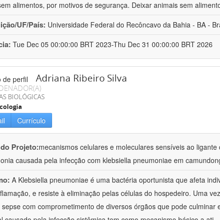
sem alimentos, por motivos de segurança. Deixar animais sem aliment
uição/UF/País:
Universidade Federal do Recôncavo da Bahia - BA - Bra
cia:
Tue Dec 05 00:00:00 BRT 2023-Thu Dec 31 00:00:00 BRT 2026
Adriana Ribeiro Silva
DENADOR(A)
AS BIOLÓGICAS
cologia
il
Currículo
 do Projeto:
mecanismos celulares e moleculares sensíveis ao ligante 
nia causada pela infecção com klebsiella pneumoniae em camundon
mo:
A Klebsiella pneumoniae é uma bactéria oportunista que afeta in
nflamação, e resiste à eliminação pelas células do hospedeiro. Uma ve
à sepse com comprometimento de diversos órgãos que pode culminar 
al causado pela infecção sistêmica tem como mecanismo básico a ati
..