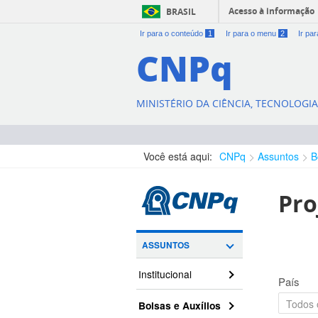
Acesso à informação
BRASIL
Ir para o conteúdo
1
Ir para o menu
2
Ir pa
CNPq
MINISTÉRIO DA CIÊNCIA, TECNOLOGI
Você está aqui:
CNPq
Assuntos
B
Pro
ASSUNTOS
Institucional
País
Bolsas e Auxílios