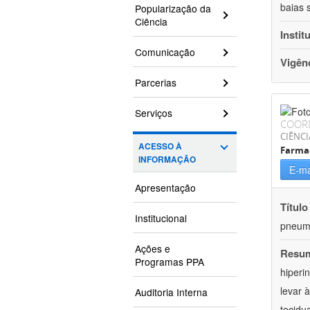
baias 
Popularização da
Ciência
Instit
Comunicação
Vigên
Parcerias
Serviços
COOR
CIÊNCI
ACESSO À
Farma
INFORMAÇÃO
E-ma
Apresentação
Título
Institucional
pneumo
Ações e
Resu
Programas PPA
hiperi
levar 
Auditoria Interna
tecidu