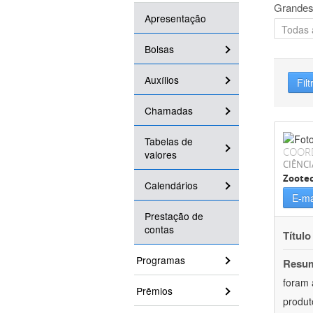
Grandes
Apresentação
Bolsas
Auxílios
Filt
Chamadas
Tabelas de
COOR
valores
CIÊNCI
Zoote
Calendários
E-ma
Prestação de
contas
Título
Programas
Resu
foram 
Prêmios
produt