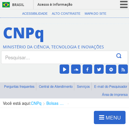
Acesso à informação
BRASIL
CORONAVÍRUS (COVID-19)
ACESSIBILIDADE
ALTO CONTRASTE
MAPA DO SITE
Participe
CNPq
Serviços
Legislação
MINISTÉRIO DA CIÊNCIA, TECNOLOGIA E INOVAÇÕES
Canais
Perguntas frequentes
Central de Atendimento
Serviços
E-mail do Pesquisador
Área de imprensa
Você está aqui:
CNPq
Bolsas e Auxílios Vigentes
Projetos de Pesquisa
MENU