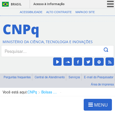
Acesso à informação
BRASIL
CORONAVÍRUS (COVID-19)
ACESSIBILIDADE
ALTO CONTRASTE
MAPA DO SITE
Participe
CNPq
Serviços
Legislação
MINISTÉRIO DA CIÊNCIA, TECNOLOGIA E INOVAÇÕES
Canais
Perguntas frequentes
Central de Atendimento
Serviços
E-mail do Pesquisador
Área de imprensa
Você está aqui:
CNPq
Bolsas e Auxílios Vigentes
Projetos de Pesquisa
MENU