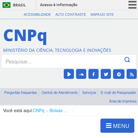
Acesso à informação
BRASIL
CORONAVÍRUS (COVID-19)
ACESSIBILIDADE
ALTO CONTRASTE
MAPA DO SITE
Participe
CNPq
Serviços
Legislação
MINISTÉRIO DA CIÊNCIA, TECNOLOGIA E INOVAÇÕES
Canais
Perguntas frequentes
Central de Atendimento
Serviços
E-mail do Pesquisador
Área de imprensa
Você está aqui:
CNPq
Bolsas e Auxílios Vigentes
Projetos de Pesquisa
MENU