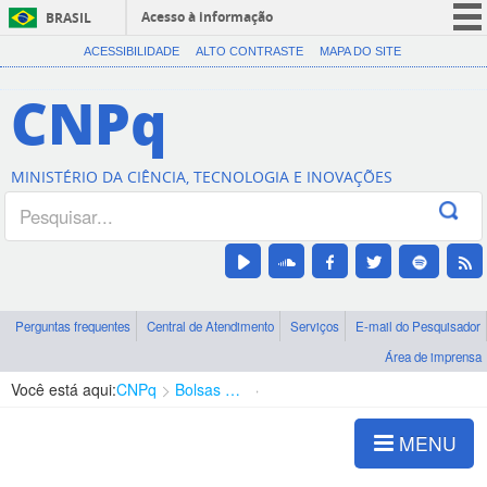
Acesso à informação
BRASIL
CORONAVÍRUS (COVID-19)
ACESSIBILIDADE
ALTO CONTRASTE
MAPA DO SITE
Participe
CNPq
Serviços
Legislação
MINISTÉRIO DA CIÊNCIA, TECNOLOGIA E INOVAÇÕES
Canais
Perguntas frequentes
Central de Atendimento
Serviços
E-mail do Pesquisador
Área de imprensa
Você está aqui:
CNPq
Bolsas e Auxílios Vigentes
Projetos de Pesquisa
MENU