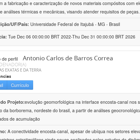
 a fabricação e caracterização de novos materiais compósitos com el
e análises térmicas e mecânicas, visando atender requisitos de peças
uição/UF/País:
Universidade Federal de Itajubá - MG - Brasil
cia:
Tue Dec 06 00:00:00 BRT 2022-Thu Dec 31 00:00:00 BRT 2026
Antonio Carlos de Barros Correa
DENADOR(A)
AS EXATAS E DA TERRA
ncias
il
Currículo
 do Projeto:
evolução geomorfológica na interface encosta-canal nos se
to da borborema, nordeste do brasil, a partir de análises geocronológic
ados de acumulação
mo:
A conectividade encosta-canal, apesar de ubíqua nos setores ele
egistros estratigráficos ainda pouco analisados pelos estudos da dinâ