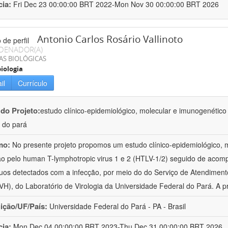
cia:
Fri Dec 23 00:00:00 BRT 2022-Mon Nov 30 00:00:00 BRT 2026
Antonio Carlos Rosário Vallinoto
DENADOR(A)
AS BIOLÓGICAS
iologia
il
Currículo
 do Projeto:
estudo clínico-epidemiológico, molecular e imunogenético d
 do pará
mo:
No presente projeto propomos um estudo clínico-epidemiológico, 
ão pelo human T-lymphotropic virus 1 e 2 (HTLV-1/2) seguido de acom
duos detectados com a infecção, por meio do do Serviço de Atendime
H), do Laboratório de Virologia da Universidade Federal do Pará. A p
uição/UF/País:
Universidade Federal do Pará - PA - Brasil
cia:
Mon Dec 04 00:00:00 BRT 2023-Thu Dec 31 00:00:00 BRT 2026