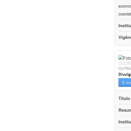
econom
coexis
Instit
Vigên
COOR
OUTRA
Divulg
E-ma
Título
Resu
Instit