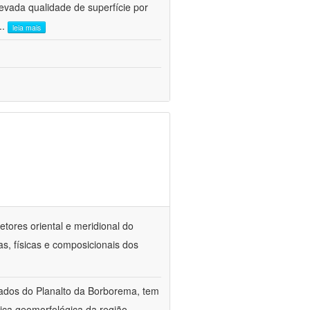
evada qualidade de superfície por
...
leia mais
tores oriental e meridional do
as, físicas e composicionais dos
vados do Planalto da Borborema, tem
mica geomorfológica da região,