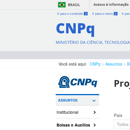
Acesso à informação
BRASIL
Ir para o conteúdo
1
Ir para o menu
2
Ir pa
CNPq
MINISTÉRIO DA CIÊNCIA, TECNOLOGI
Você está aqui:
CNPq
Assuntos
B
Pro
ASSUNTOS
Institucional
País
Bolsas e Auxílios