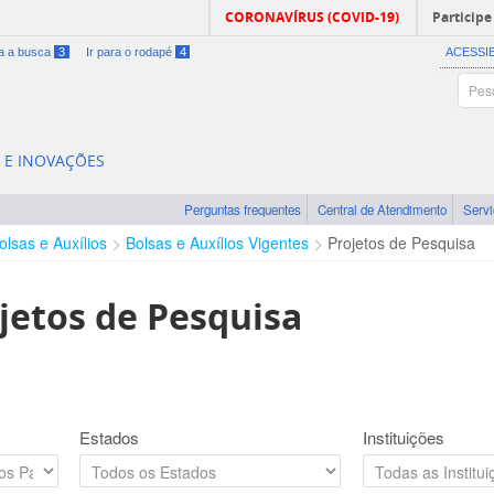
CORONAVÍRUS (COVID-19)
Participe
ra a busca
3
Ir para o rodapé
4
ACESSI
A E INOVAÇÕES
Perguntas frequentes
Central de Atendimento
Serv
olsas e Auxílios
Bolsas e Auxílios Vigentes
Projetos de Pesquisa
jetos de Pesquisa
Estados
Instituições