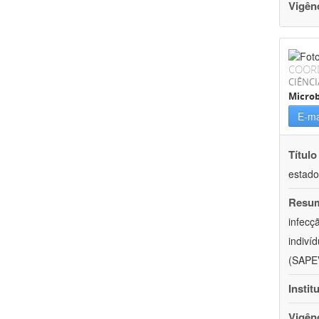
Vigên
COOR
CIÊNCI
Microb
E-ma
Título
estado
Resu
infecç
indiví
(SAPEV
Instit
Vigên