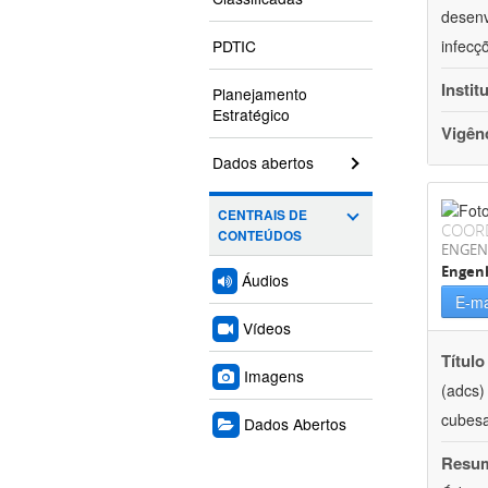
desenv
PDTIC
infecç
Instit
Planejamento
Estratégico
Vigên
Dados abertos
CENTRAIS DE
COOR
CONTEÚDOS
ENGEN
Engenh
Áudios
E-ma
Vídeos
Título
Imagens
(adcs)
cubesa
Dados Abertos
Resu