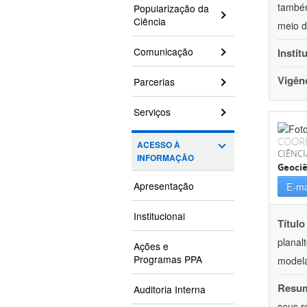
também
Popularização da
Ciência
meio d
Comunicação
Instit
Vigên
Parcerias
Serviços
COOR
ACESSO À
CIÊNCI
INFORMAÇÃO
Geociê
Apresentação
E-ma
Institucional
Título
planal
Ações e
Programas PPA
model
Resu
Auditoria Interna
seus r