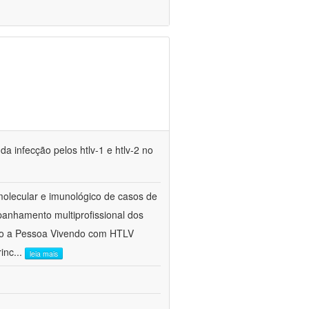
a infecção pelos htlv-1 e htlv-2 no
molecular e imunológico de casos de
panhamento multiprofissional dos
nto a Pessoa Vivendo com HTLV
rinc
...
leia mais