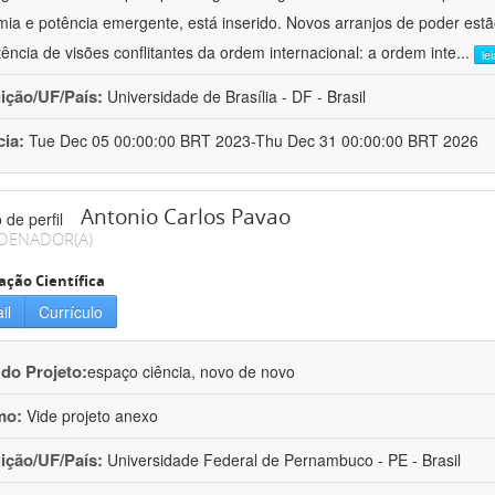
ia e potência emergente, está inserido. Novos arranjos de poder est
tência de visões conflitantes da ordem internacional: a ordem inte
...
le
uição/UF/País:
Universidade de Brasília - DF - Brasil
cia:
Tue Dec 05 00:00:00 BRT 2023-Thu Dec 31 00:00:00 BRT 2026
Antonio Carlos Pavao
DENADOR(A)
ação Científica
il
Currículo
 do Projeto:
espaço ciência, novo de novo
mo:
Vide projeto anexo
uição/UF/País:
Universidade Federal de Pernambuco - PE - Brasil