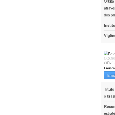
Órbita
atravé
dos pr
Instit
Vigên
COOR
CIÊNC
Ciênci
E-ma
Título
o brasi
Resu
estrat