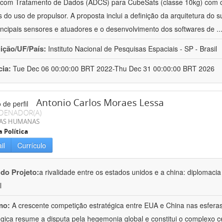
 com Tratamento de Dados (ADCS) para CubeSats (classe 10kg) com 
s do uso de propulsor. A proposta inclui a definição da arquitetura do 
incipais sensores e atuadores e o desenvolvimento dos softwares de
..
uição/UF/País:
Instituto Nacional de Pesquisas Espaciais - SP - Brasil
cia:
Tue Dec 06 00:00:00 BRT 2022-Thu Dec 31 00:00:00 BRT 2026
Antonio Carlos Moraes Lessa
DENADOR(A)
IAS HUMANAS
a Política
il
Currículo
 do Projeto:
a rivalidade entre os estados unidos e a china: diplomacia
l
mo:
A crescente competição estratégica entre EUA e China nas esferas 
égica resume a disputa pela hegemonia global e constitui o complexo c