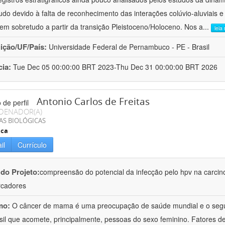
udo devido à falta de reconhecimento das interações colúvio-aluviais e
em sobretudo a partir da transição Pleistoceno/Holoceno. Nos a
...
leia
uição/UF/País:
Universidade Federal de Pernambuco - PE - Brasil
cia:
Tue Dec 05 00:00:00 BRT 2023-Thu Dec 31 00:00:00 BRT 2026
Antonio Carlos de Freitas
DENADOR(A)
AS BIOLÓGICAS
ica
il
Currículo
 do Projeto:
compreensão do potencial da infecção pelo hpv na carci
rcadores
mo:
O câncer de mama é uma preocupação de saúde mundial e o segun
sil que acomete, principalmente, pessoas do sexo feminino. Fatores d