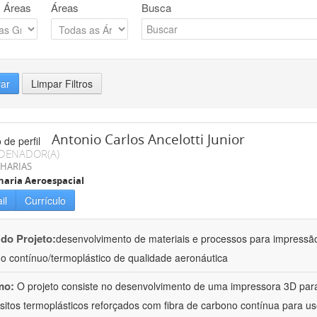
 Áreas
Áreas
Busca
rar
Limpar Filtros
Antonio Carlos Ancelotti Junior
DENADOR(A)
HARIAS
aria Aeroespacial
il
Currículo
 do Projeto:
desenvolvimento de materiais e processos para impressã
o contínuo/termoplástico de qualidade aeronáutica
mo:
O projeto consiste no desenvolvimento de uma impressora 3D para
itos termoplásticos reforçados com fibra de carbono contínua para u