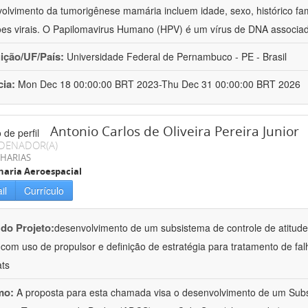
olvimento da tumorigênese mamária incluem idade, sexo, histórico fam
ões virais. O Papilomavirus Humano (HPV) é um vírus de DNA associa
uição/UF/País:
Universidade Federal de Pernambuco - PE - Brasil
cia:
Mon Dec 18 00:00:00 BRT 2023-Thu Dec 31 00:00:00 BRT 2026
Antonio Carlos de Oliveira Pereira Junior
DENADOR(A)
HARIAS
aria Aeroespacial
il
Currículo
 do Projeto:
desenvolvimento de um subsistema de controle de atitude
 com uso de propulsor e definição de estratégia para tratamento de falh
ts
mo:
A proposta para esta chamada visa o desenvolvimento de um Subs