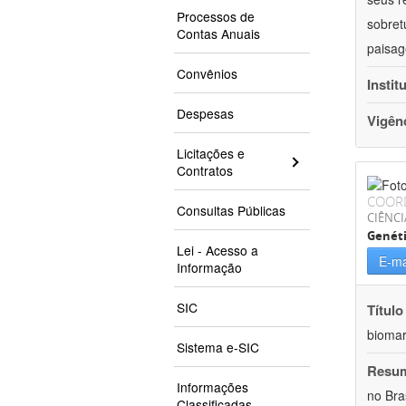
Processos de
sobret
Contas Anuais
paisag
Convênios
Instit
Despesas
Vigên
Licitações e
Contratos
COOR
Consultas Públicas
CIÊNCI
Genét
Lei - Acesso a
E-ma
Informação
SIC
Título
bioma
Sistema e-SIC
Resu
Informações
no Bra
Classificadas