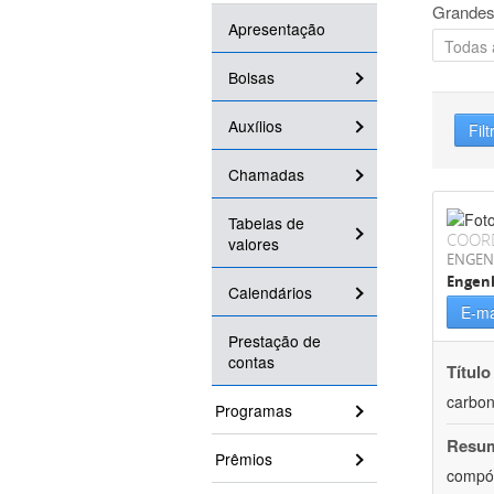
Grandes
Apresentação
Bolsas
Auxílios
Filt
Chamadas
Tabelas de
COOR
valores
ENGEN
Engenh
Calendários
E-ma
Prestação de
contas
Título
carbon
Programas
Resu
Prêmios
compós