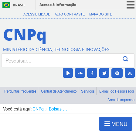
Acesso à informação
BRASIL
CORONAVÍRUS (COVID-19)
ACESSIBILIDADE
ALTO CONTRASTE
MAPA DO SITE
Participe
CNPq
Serviços
Legislação
MINISTÉRIO DA CIÊNCIA, TECNOLOGIA E INOVAÇÕES
Canais
Perguntas frequentes
Central de Atendimento
Serviços
E-mail do Pesquisador
Área de imprensa
Você está aqui:
CNPq
Bolsas e Auxílios Vigentes
Projetos de Pesquisa
MENU