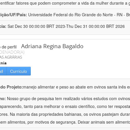
dentificar fatores que podem comprometer a vida da mulher durante a 
uição/UF/País:
Universidade Federal do Rio Grande do Norte - RN - Br
cia:
Sat Dec 30 00:00:00 BRT 2023-Thu Dec 31 00:00:00 BRT 2026
Adriana Regina Bagaldo
DENADOR(A)
AS AGRÁRIAS
cnia
il
Currículo
 do Projeto:
manejo alimentar e peso ao abate em ovinos santa inês e
mo:
Nosso grupo de pesquisa tem realizado vários estudos com ovinos
aparecendo, tanto para melhorar o ensaio científico, como ter respost
ores. Na maioria das propriedades bahianas, os ovinos pastejam duran
sem alimentos, por motivos de segurança. Deixar animais sem aliment