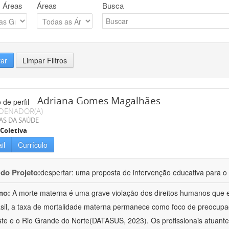
 Áreas
Áreas
Busca
rar
Limpar Filtros
Adriana Gomes Magalhães
DENADOR(A)
AS DA SAÚDE
Coletiva
il
Currículo
 do Projeto:
despertar: uma proposta de intervenção educativa para o 
mo:
A morte materna é uma grave violação dos direitos humanos que e
sil, a taxa de mortalidade materna permanece como foco de preocup
te e o Rio Grande do Norte(DATASUS, 2023). Os profissionais atuant