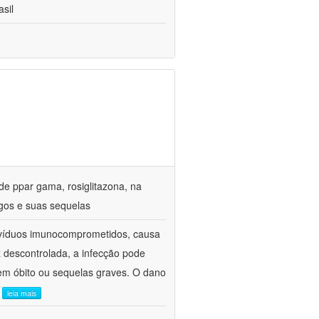
sil
de ppar gama, rosiglitazona, na
gos e suas sequelas
divíduos imunocomprometidos, causa
z descontrolada, a infecção pode
em óbito ou sequelas graves. O dano
.
leia mais