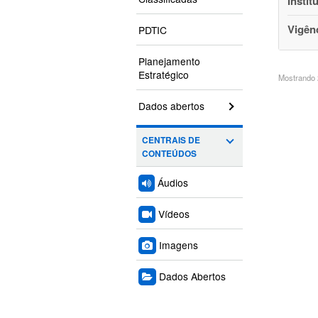
Instit
Vigên
PDTIC
Planejamento
Estratégico
Mostrando 2
Dados abertos
CENTRAIS DE
CONTEÚDOS
Áudios
Vídeos
Imagens
Dados Abertos