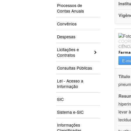
Instit
Processos de
Contas Anuais
Vigên
Convênios
Despesas
COOR
CIÊNCI
Licitações e
Farma
Contratos
E-ma
Consultas Públicas
Título
Lei - Acesso a
pneumo
Informação
Resu
SIC
hiperi
levar 
Sistema e-SIC
tecidu
Informações
Classificadas