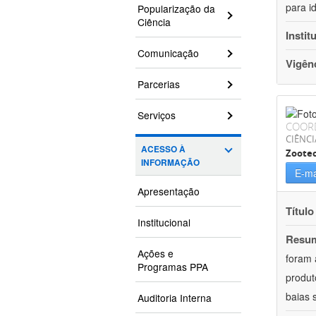
para i
Popularização da
Ciência
Instit
Comunicação
Vigên
Parcerias
Serviços
COOR
CIÊNCI
ACESSO À
Zoote
INFORMAÇÃO
E-ma
Apresentação
Título
Institucional
Resu
Ações e
foram 
Programas PPA
produt
baias 
Auditoria Interna