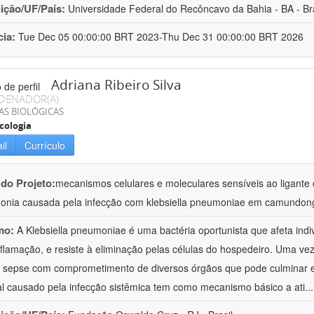
uição/UF/País:
Universidade Federal do Recôncavo da Bahia - BA - Bra
cia:
Tue Dec 05 00:00:00 BRT 2023-Thu Dec 31 00:00:00 BRT 2026
Adriana Ribeiro Silva
DENADOR(A)
AS BIOLÓGICAS
cologia
il
Currículo
 do Projeto:
mecanismos celulares e moleculares sensíveis ao ligante 
nia causada pela infecção com klebsiella pneumoniae em camundon
mo:
A Klebsiella pneumoniae é uma bactéria oportunista que afeta in
nflamação, e resiste à eliminação pelas células do hospedeiro. Uma ve
à sepse com comprometimento de diversos órgãos que pode culminar 
al causado pela infecção sistêmica tem como mecanismo básico a ati
..