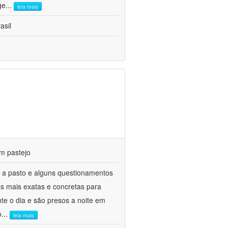
ge
...
leia mais
asil
m pastejo
 a pasto e alguns questionamentos
as mais exatas e concretas para
te o dia e são presos a noite em
o
...
leia mais