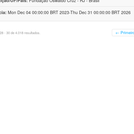
uição/UF/País:
Fundação Oswaldo Cruz - RJ - Brasil
cia:
Mon Dec 04 00:00:00 BRT 2023-Thu Dec 31 00:00:00 BRT 2026
← Primeir
8 - 30 de 4.018 resultados.