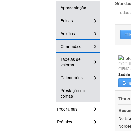
Grandes
Apresentação
Bolsas
Auxílios
Filt
Chamadas
Tabelas de
COOR
valores
CIÊNCI
Saúde 
Calendários
E-ma
Prestação de
contas
Título
Programas
Resu
No Bra
Prêmios
Nordes