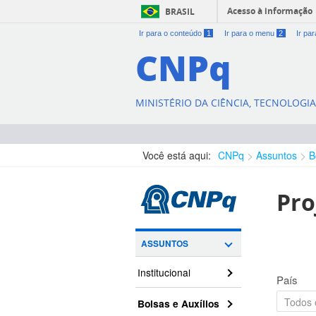
Acesso à informação
BRASIL
Ir para o conteúdo
1
Ir para o menu
2
Ir pa
CNPq
MINISTÉRIO DA CIÊNCIA, TECNOLOGI
Você está aqui:
CNPq
Assuntos
B
Pro
ASSUNTOS
Institucional
País
Bolsas e Auxílios