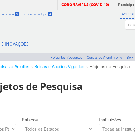
CORONAVÍRUS (COVID-19)
Participe
ra a busca
3
Ir para o rodapé
4
ACESSI
A E INOVAÇÕES
Perguntas frequentes
Central de Atendimento
Serv
olsas e Auxílios
Bolsas e Auxílios Vigentes
Projetos de Pesquisa
jetos de Pesquisa
Estados
Instituições