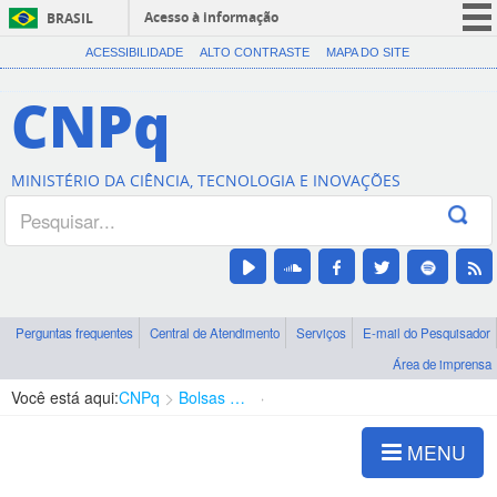
Acesso à informação
BRASIL
CORONAVÍRUS (COVID-19)
ACESSIBILIDADE
ALTO CONTRASTE
MAPA DO SITE
Participe
CNPq
Serviços
Legislação
MINISTÉRIO DA CIÊNCIA, TECNOLOGIA E INOVAÇÕES
Canais
Perguntas frequentes
Central de Atendimento
Serviços
E-mail do Pesquisador
Área de imprensa
Você está aqui:
CNPq
Bolsas e Auxílios Vigentes
Projetos de Pesquisa
MENU