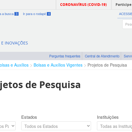
CORONAVÍRUS (COVID-19)
Participe
ra a busca
3
Ir para o rodapé
4
ACESSI
A E INOVAÇÕES
Perguntas frequentes
Central de Atendimento
Serv
olsas e Auxílios
Bolsas e Auxílios Vigentes
Projetos de Pesquisa
jetos de Pesquisa
Estados
Instituições