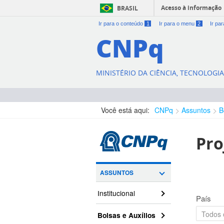
Acesso à informação
BRASIL
Ir para o conteúdo
1
Ir para o menu
2
Ir pa
CNPq
MINISTÉRIO DA CIÊNCIA, TECNOLOGI
Você está aqui:
CNPq
Assuntos
B
Pro
ASSUNTOS
Institucional
País
Bolsas e Auxílios