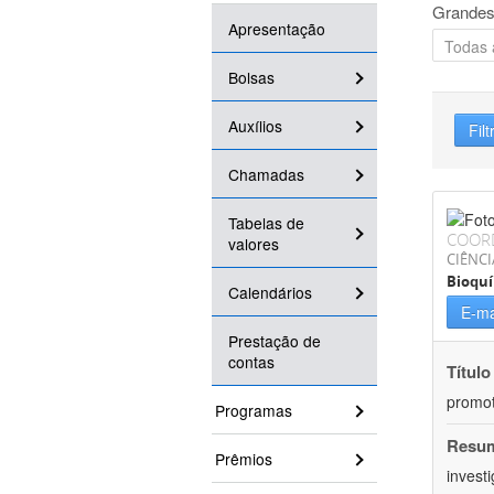
Grandes
Apresentação
Bolsas
Auxílios
Filt
Chamadas
Tabelas de
COOR
valores
CIÊNCI
Bioqu
Calendários
E-ma
Prestação de
contas
Título
promot
Programas
Resu
Prêmios
invest