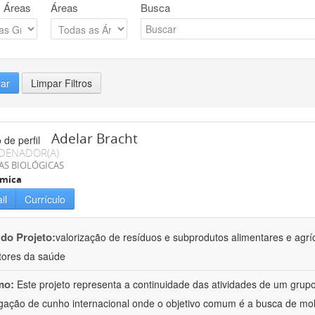
 Áreas
Áreas
Busca
rar
Limpar Filtros
Adelar Bracht
DENADOR(A)
AS BIOLÓGICAS
ímica
il
Currículo
 do Projeto:
valorização de resíduos e subprodutos alimentares e agrí
ores da saúde
mo:
Este projeto representa a continuidade das atividades de um gr
igação de cunho internacional onde o objetivo comum é a busca de mol