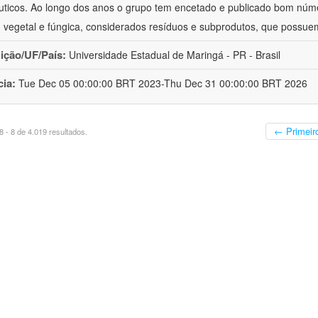
uticos. Ao longo dos anos o grupo tem encetado e publicado bom núm
 vegetal e fúngica, considerados resíduos e subprodutos, que possue
uição/UF/País:
Universidade Estadual de Maringá - PR - Brasil
cia:
Tue Dec 05 00:00:00 BRT 2023-Thu Dec 31 00:00:00 BRT 2026
← Primeir
 - 8 de 4.019 resultados.