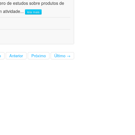
ero de estudos sobre produtos de
m atividade
...
leia mais
o
Anterior
Próximo
Último →