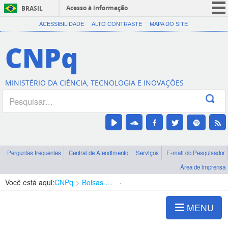
Acesso à informação
BRASIL
CORONAVÍRUS (COVID-19)
ACESSIBILIDADE
ALTO CONTRASTE
MAPA DO SITE
Participe
CNPq
Serviços
Legislação
MINISTÉRIO DA CIÊNCIA, TECNOLOGIA E INOVAÇÕES
Canais
Perguntas frequentes
Central de Atendimento
Serviços
E-mail do Pesquisador
Área de imprensa
Você está aqui:
CNPq
Bolsas e Auxílios Vigentes
Projetos de Pesquisa
MENU