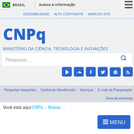
Acesso à informação
BRASIL
CORONAVÍRUS (COVID-19)
ACESSIBILIDADE
ALTO CONTRASTE
MAPA DO SITE
Participe
CNPq
Serviços
Legislação
MINISTÉRIO DA CIÊNCIA, TECNOLOGIA E INOVAÇÕES
Canais
Perguntas frequentes
Central de Atendimento
Serviços
E-mail do Pesquisador
Área de imprensa
Você está aqui:
CNPq
Bolsas e Auxílios Vigentes
Projetos de Pesquisa
MENU