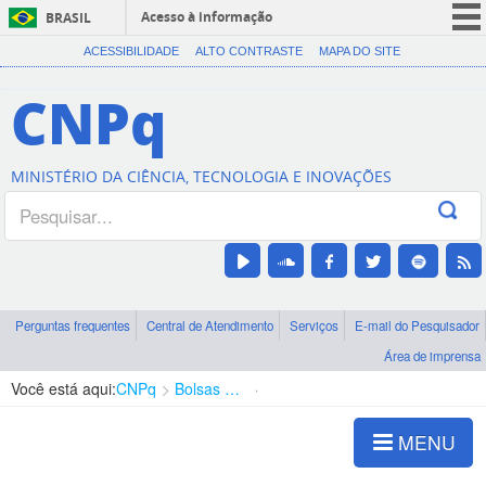
Acesso à informação
BRASIL
CORONAVÍRUS (COVID-19)
ACESSIBILIDADE
ALTO CONTRASTE
MAPA DO SITE
Participe
CNPq
Serviços
Legislação
MINISTÉRIO DA CIÊNCIA, TECNOLOGIA E INOVAÇÕES
Canais
Perguntas frequentes
Central de Atendimento
Serviços
E-mail do Pesquisador
Área de imprensa
Você está aqui:
CNPq
Bolsas e Auxílios Vigentes
Projetos de Pesquisa
MENU