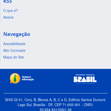
RSS
O que é?
Assine
Navegação
Acessibilidade
Alto Contraste
Mapa do Site
SHIS QI 01, Conj. B, Blocos A, B, C e D, Edifício Santos Dumont,
Lago Sul, Brasília - DF, CEP 71.605-001 - CNPJ:
33.654.831/0001-36