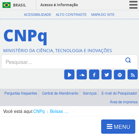
Acesso à informação
BRASIL
CORONAVÍRUS (COVID-19)
ACESSIBILIDADE
ALTO CONTRASTE
MAPA DO SITE
Participe
CNPq
Serviços
Legislação
MINISTÉRIO DA CIÊNCIA, TECNOLOGIA E INOVAÇÕES
Canais
Perguntas frequentes
Central de Atendimento
Serviços
E-mail do Pesquisador
Área de imprensa
Você está aqui:
CNPq
Bolsas e Auxílios Vigentes
Projetos de Pesquisa
MENU