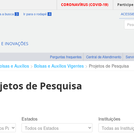
CORONAVÍRUS (COVID-19)
Participe
ra a busca
3
Ir para o rodapé
4
ACESSI
A E INOVAÇÕES
Perguntas frequentes
Central de Atendimento
Serv
olsas e Auxílios
Bolsas e Auxílios Vigentes
Projetos de Pesquisa
jetos de Pesquisa
Estados
Instituições