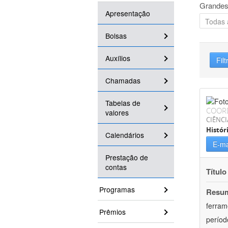
Grandes
Apresentação
Bolsas
Auxílios
Filt
Chamadas
Tabelas de
COOR
valores
CIÊNC
Histór
Calendários
E-ma
Prestação de
contas
Título
Programas
Resu
ferram
Prêmios
períod