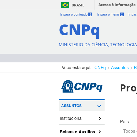
Acesso à informação
BRASIL
Ir para o conteúdo
1
Ir para o menu
2
Ir pa
CNPq
MINISTÉRIO DA CIÊNCIA, TECNOLOGI
Você está aqui:
CNPq
Assuntos
B
Pro
ASSUNTOS
Institucional
País
Bolsas e Auxílios