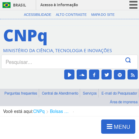
Acesso à informação
BRASIL
CORONAVÍRUS (COVID-19)
ACESSIBILIDADE
ALTO CONTRASTE
MAPA DO SITE
Participe
CNPq
Serviços
Legislação
MINISTÉRIO DA CIÊNCIA, TECNOLOGIA E INOVAÇÕES
Canais
Perguntas frequentes
Central de Atendimento
Serviços
E-mail do Pesquisador
Área de imprensa
Você está aqui:
CNPq
Bolsas e Auxílios Vigentes
Projetos de Pesquisa
MENU