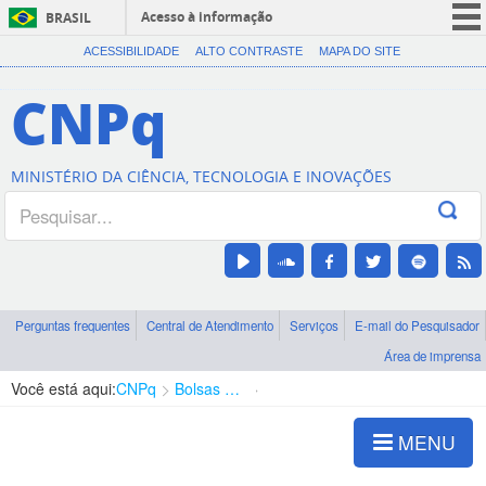
Acesso à informação
BRASIL
CORONAVÍRUS (COVID-19)
ACESSIBILIDADE
ALTO CONTRASTE
MAPA DO SITE
Participe
CNPq
Serviços
Legislação
MINISTÉRIO DA CIÊNCIA, TECNOLOGIA E INOVAÇÕES
Canais
Perguntas frequentes
Central de Atendimento
Serviços
E-mail do Pesquisador
Área de imprensa
Você está aqui:
CNPq
Bolsas e Auxílios Vigentes
Projetos de Pesquisa
MENU