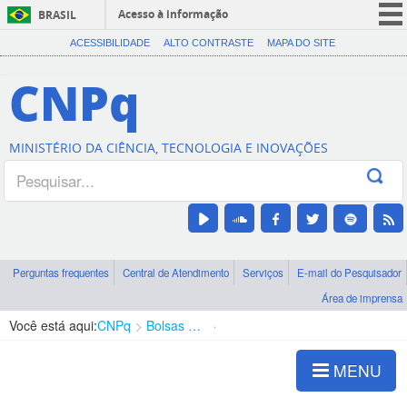
Acesso à informação
BRASIL
CORONAVÍRUS (COVID-19)
ACESSIBILIDADE
ALTO CONTRASTE
MAPA DO SITE
Participe
CNPq
Serviços
Legislação
MINISTÉRIO DA CIÊNCIA, TECNOLOGIA E INOVAÇÕES
Canais
Perguntas frequentes
Central de Atendimento
Serviços
E-mail do Pesquisador
Área de imprensa
Você está aqui:
CNPq
Bolsas e Auxílios Vigentes
Projetos de Pesquisa
MENU