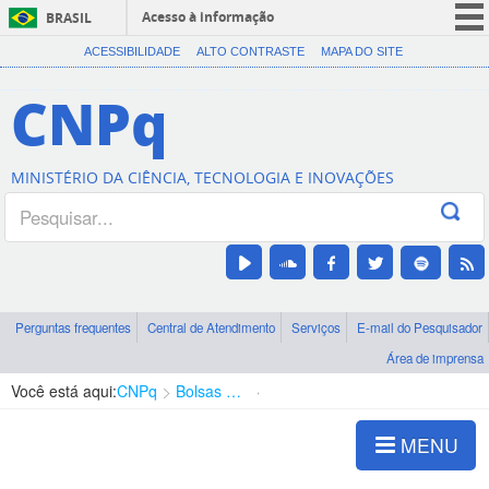
Acesso à informação
BRASIL
CORONAVÍRUS (COVID-19)
ACESSIBILIDADE
ALTO CONTRASTE
MAPA DO SITE
Participe
CNPq
Serviços
Legislação
MINISTÉRIO DA CIÊNCIA, TECNOLOGIA E INOVAÇÕES
Canais
Perguntas frequentes
Central de Atendimento
Serviços
E-mail do Pesquisador
Área de imprensa
Você está aqui:
CNPq
Bolsas e Auxílios Vigentes
Projetos de Pesquisa
MENU