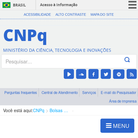
Acesso à informação
BRASIL
CORONAVÍRUS (COVID-19)
ACESSIBILIDADE
ALTO CONTRASTE
MAPA DO SITE
Participe
CNPq
Serviços
Legislação
MINISTÉRIO DA CIÊNCIA, TECNOLOGIA E INOVAÇÕES
Canais
Perguntas frequentes
Central de Atendimento
Serviços
E-mail do Pesquisador
Área de imprensa
Você está aqui:
CNPq
Bolsas e Auxílios Vigentes
Projetos de Pesquisa
MENU