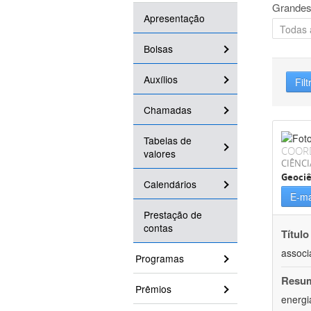
Grandes
Apresentação
Bolsas
Auxílios
Filt
Chamadas
Tabelas de
COOR
valores
CIÊNCI
Geociê
Calendários
E-ma
Prestação de
contas
Título
associ
Programas
Resu
Prêmios
energi