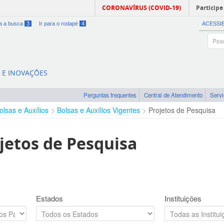
CORONAVÍRUS (COVID-19)
Participe
ra a busca
3
Ir para o rodapé
4
ACESSI
A E INOVAÇÕES
Perguntas frequentes
Central de Atendimento
Serv
olsas e Auxílios
Bolsas e Auxílios Vigentes
Projetos de Pesquisa
jetos de Pesquisa
Estados
Instituições