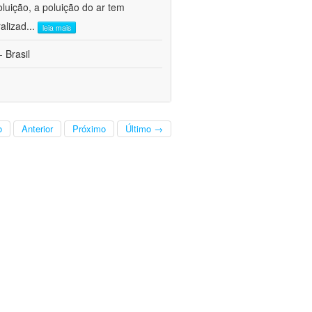
oluição, a poluição do ar tem
alizad
...
leia mais
 Brasil
o
Anterior
Próximo
Último →