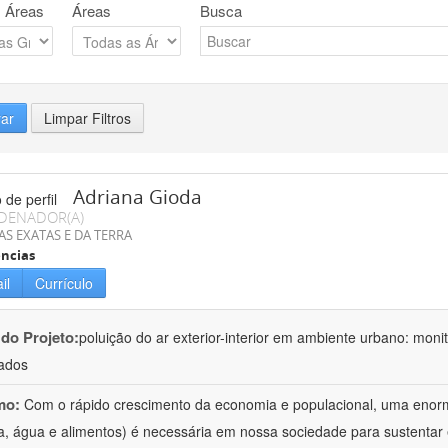
 Áreas
Áreas
Busca
rar
Limpar Filtros
Adriana Gioda
DENADOR(A)
AS EXATAS E DA TERRA
ncias
il
Currículo
 do Projeto:
poluição do ar exterior-interior em ambiente urbano: mon
ados
mo:
Com o rápido crescimento da economia e populacional, uma enorm
a, água e alimentos) é necessária em nossa sociedade para sustentar 