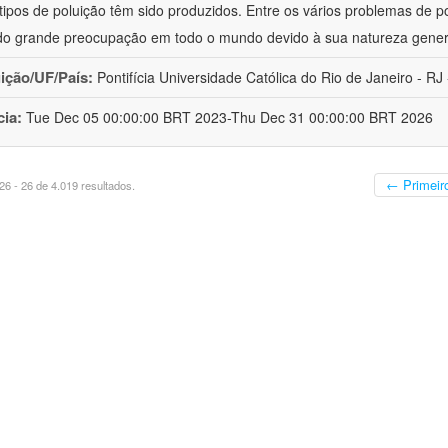
 tipos de poluição têm sido produzidos. Entre os vários problemas de p
o grande preocupação em todo o mundo devido à sua natureza gener
uição/UF/País:
Pontifícia Universidade Católica do Rio de Janeiro - RJ -
cia:
Tue Dec 05 00:00:00 BRT 2023-Thu Dec 31 00:00:00 BRT 2026
← Primeir
6 - 26 de 4.019 resultados.