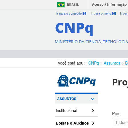
Acesso à informação
BRASIL
Ir para o conteúdo
1
Ir para o menu
2
Ir pa
CNPq
MINISTÉRIO DA CIÊNCIA, TECNOLOGI
Você está aqui:
CNPq
Assuntos
B
Pro
ASSUNTOS
Institucional
País
Bolsas e Auxílios