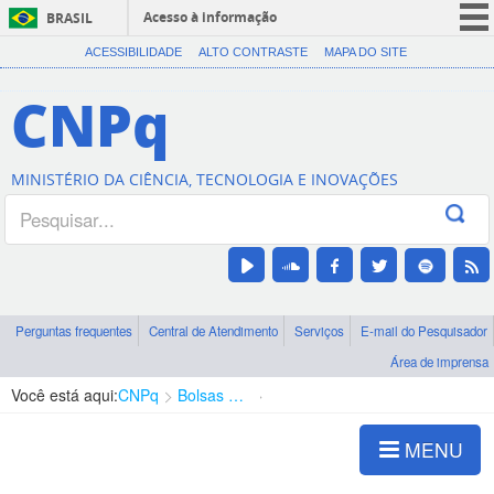
Acesso à informação
BRASIL
CORONAVÍRUS (COVID-19)
ACESSIBILIDADE
ALTO CONTRASTE
MAPA DO SITE
Participe
CNPq
Serviços
Legislação
MINISTÉRIO DA CIÊNCIA, TECNOLOGIA E INOVAÇÕES
Canais
Perguntas frequentes
Central de Atendimento
Serviços
E-mail do Pesquisador
Área de imprensa
Você está aqui:
CNPq
Bolsas e Auxílios Vigentes
Projetos de Pesquisa
MENU