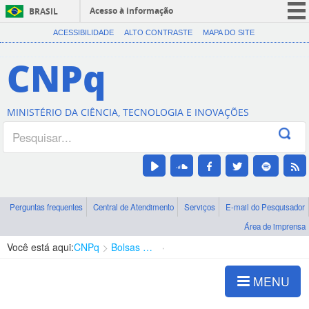
Acesso à informação
BRASIL
CORONAVÍRUS (COVID-19)
ACESSIBILIDADE
ALTO CONTRASTE
MAPA DO SITE
Participe
CNPq
Serviços
Legislação
MINISTÉRIO DA CIÊNCIA, TECNOLOGIA E INOVAÇÕES
Canais
Perguntas frequentes
Central de Atendimento
Serviços
E-mail do Pesquisador
Área de imprensa
Você está aqui:
CNPq
Bolsas e Auxílios Vigentes
Projetos de Pesquisa
MENU