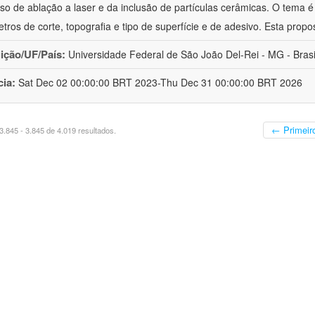
so de ablação a laser e da inclusão de partículas cerâmicas. O tema é
tros de corte, topografia e tipo de superfície e de adesivo. Esta propo
uição/UF/País:
Universidade Federal de São João Del-Rei - MG - Brasi
cia:
Sat Dec 02 00:00:00 BRT 2023-Thu Dec 31 00:00:00 BRT 2026
← Primeir
.845 - 3.845 de 4.019 resultados.