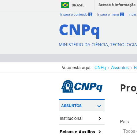
Acesso à informação
BRASIL
Ir para o conteúdo
1
Ir para o menu
2
Ir pa
CNPq
MINISTÉRIO DA CIÊNCIA, TECNOLOGI
Você está aqui:
CNPq
Assuntos
B
Pro
ASSUNTOS
Institucional
País
Bolsas e Auxílios