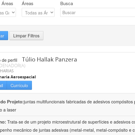
 Áreas
Áreas
Busca
rar
Limpar Filtros
Túlio Hallak Panzera
DENADOR(A)
HARIAS
aria Aeroespacial
il
Currículo
 do Projeto:
juntas multifuncionais fabricadas de adesivos compósitos 
o a laser
mo:
Trata-se de um projeto microestrutural de superfícies e adesivos 
enho mecânico de juntas adesivas (metal-metal, metal-compósito e 