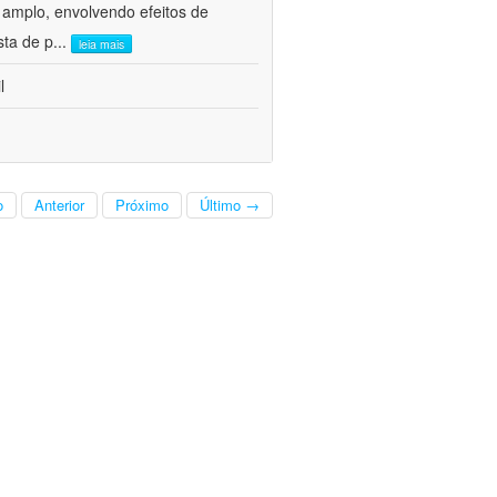
 amplo, envolvendo efeitos de
sta de p
...
leia mais
l
o
Anterior
Próximo
Último →