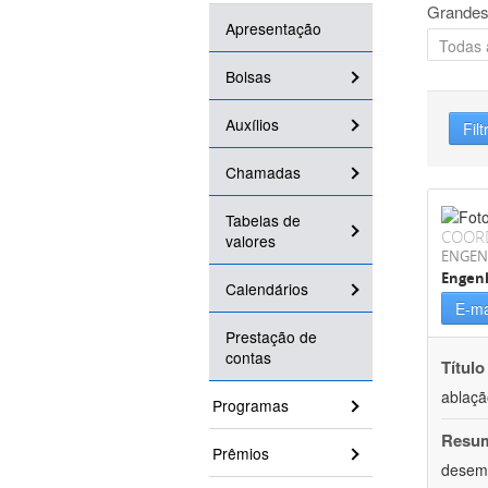
Grandes
Apresentação
Bolsas
Auxílios
Filt
Chamadas
Tabelas de
COOR
valores
ENGEN
Engenh
Calendários
E-ma
Prestação de
contas
Título
ablaçã
Programas
Resu
Prêmios
desemp