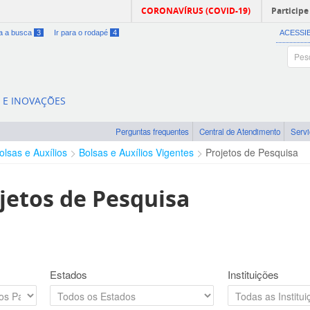
CORONAVÍRUS (COVID-19)
Participe
ra a busca
3
Ir para o rodapé
4
ACESSI
A E INOVAÇÕES
Perguntas frequentes
Central de Atendimento
Serv
olsas e Auxílios
Bolsas e Auxílios Vigentes
Projetos de Pesquisa
jetos de Pesquisa
Estados
Instituições