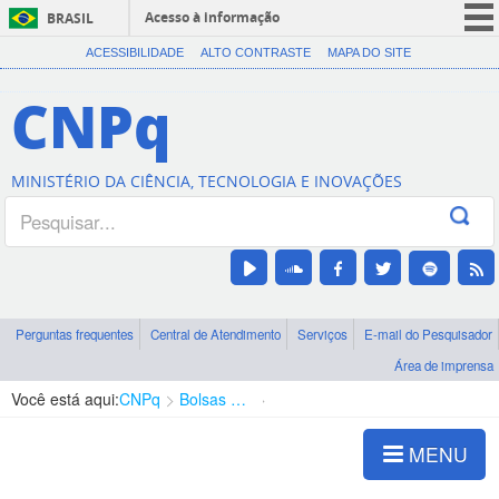
Acesso à informação
BRASIL
CORONAVÍRUS (COVID-19)
ACESSIBILIDADE
ALTO CONTRASTE
MAPA DO SITE
Participe
CNPq
Serviços
Legislação
MINISTÉRIO DA CIÊNCIA, TECNOLOGIA E INOVAÇÕES
Canais
Perguntas frequentes
Central de Atendimento
Serviços
E-mail do Pesquisador
Área de imprensa
Você está aqui:
CNPq
Bolsas e Auxílios Vigentes
Projetos de Pesquisa
MENU