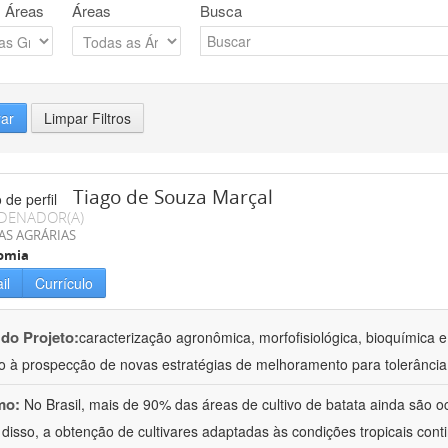
 Áreas
Áreas
Busca
rar
Limpar Filtros
Tiago de Souza Marçal
DENADOR(A)
AS AGRÁRIAS
omia
il
Currículo
 do Projeto:
caracterização agronômica, morfofisiológica, bioquímica e
o à prospecção de novas estratégias de melhoramento para tolerância
mo:
No Brasil, mais de 90% das áreas de cultivo de batata ainda são o
 disso, a obtenção de cultivares adaptadas às condições tropicais con