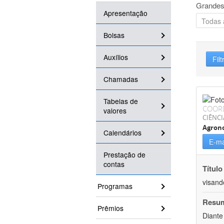
Grandes
Apresentação
Bolsas
Auxílios
Filt
Chamadas
Tabelas de
COOR
valores
CIÊNCI
Agron
Calendários
E-ma
Prestação de
contas
Título
visand
Programas
Resu
Prêmios
Diante