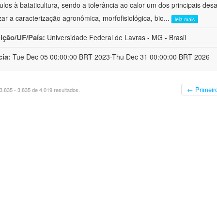
ulos à bataticultura, sendo a tolerância ao calor um dos principais desa
izar a caracterização agronômica, morfofisiológica, bio
...
leia mais
uição/UF/País:
Universidade Federal de Lavras - MG - Brasil
cia:
Tue Dec 05 00:00:00 BRT 2023-Thu Dec 31 00:00:00 BRT 2026
← Primeir
.835 - 3.835 de 4.019 resultados.