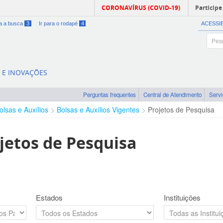
CORONAVÍRUS (COVID-19)
Participe
ra a busca
3
Ir para o rodapé
4
ACESSI
A E INOVAÇÕES
Perguntas frequentes
Central de Atendimento
Serv
olsas e Auxílios
Bolsas e Auxílios Vigentes
Projetos de Pesquisa
jetos de Pesquisa
Estados
Instituições