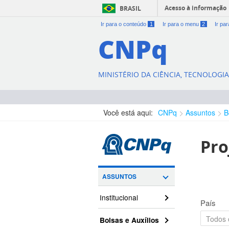
Acesso à informação
BRASIL
Ir para o conteúdo
1
Ir para o menu
2
Ir pa
CNPq
MINISTÉRIO DA CIÊNCIA, TECNOLOGI
Você está aqui:
CNPq
Assuntos
B
Pro
ASSUNTOS
Institucional
País
Bolsas e Auxílios