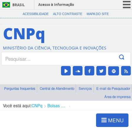
Acesso à informação
BRASIL
CORONAVÍRUS (COVID-19)
ACESSIBILIDADE
ALTO CONTRASTE
MAPA DO SITE
Participe
CNPq
Serviços
Legislação
MINISTÉRIO DA CIÊNCIA, TECNOLOGIA E INOVAÇÕES
Canais
Perguntas frequentes
Central de Atendimento
Serviços
E-mail do Pesquisador
Área de imprensa
Você está aqui:
CNPq
Bolsas e Auxílios Vigentes
Projetos de Pesquisa
MENU