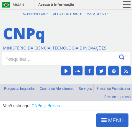
Acesso à informação
BRASIL
CORONAVÍRUS (COVID-19)
ACESSIBILIDADE
ALTO CONTRASTE
MAPA DO SITE
Participe
CNPq
Serviços
Legislação
MINISTÉRIO DA CIÊNCIA, TECNOLOGIA E INOVAÇÕES
Canais
Perguntas frequentes
Central de Atendimento
Serviços
E-mail do Pesquisador
Área de imprensa
Você está aqui:
CNPq
Bolsas e Auxílios Vigentes
Projetos de Pesquisa
MENU