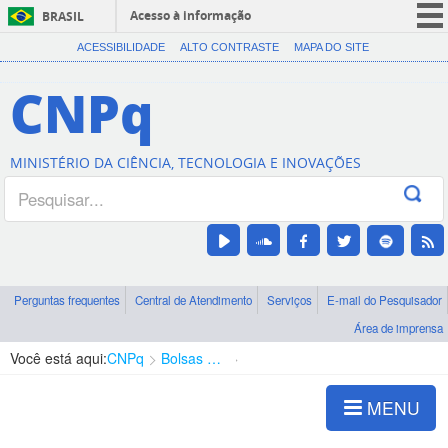
Acesso à informação
BRASIL
CORONAVÍRUS (COVID-19)
ACESSIBILIDADE
ALTO CONTRASTE
MAPA DO SITE
Participe
CNPq
Serviços
Legislação
MINISTÉRIO DA CIÊNCIA, TECNOLOGIA E INOVAÇÕES
Canais
Perguntas frequentes
Central de Atendimento
Serviços
E-mail do Pesquisador
Área de imprensa
Você está aqui:
CNPq
Bolsas e Auxílios Vigentes
Projetos de Pesquisa
MENU