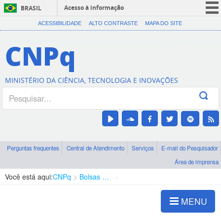
Acesso à informação
BRASIL
CORONAVÍRUS (COVID-19)
ACESSIBILIDADE
ALTO CONTRASTE
MAPA DO SITE
Participe
CNPq
Serviços
Legislação
MINISTÉRIO DA CIÊNCIA, TECNOLOGIA E INOVAÇÕES
Canais
Perguntas frequentes
Central de Atendimento
Serviços
E-mail do Pesquisador
Área de imprensa
Você está aqui:
CNPq
Bolsas e Auxílios Vigentes
Projetos de Pesquisa
MENU