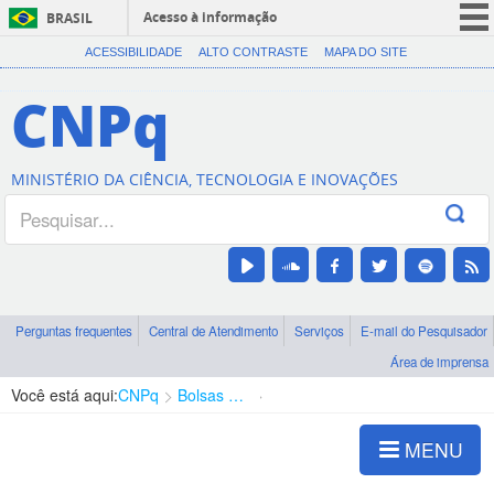
Acesso à informação
BRASIL
CORONAVÍRUS (COVID-19)
ACESSIBILIDADE
ALTO CONTRASTE
MAPA DO SITE
Participe
CNPq
Serviços
Legislação
MINISTÉRIO DA CIÊNCIA, TECNOLOGIA E INOVAÇÕES
Canais
Perguntas frequentes
Central de Atendimento
Serviços
E-mail do Pesquisador
Área de imprensa
Você está aqui:
CNPq
Bolsas e Auxílios Vigentes
Projetos de Pesquisa
MENU