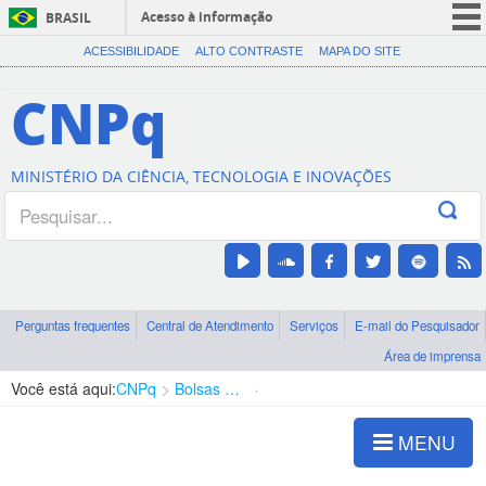
Acesso à informação
BRASIL
CORONAVÍRUS (COVID-19)
ACESSIBILIDADE
ALTO CONTRASTE
MAPA DO SITE
Participe
CNPq
Serviços
Legislação
MINISTÉRIO DA CIÊNCIA, TECNOLOGIA E INOVAÇÕES
Canais
Perguntas frequentes
Central de Atendimento
Serviços
E-mail do Pesquisador
Área de imprensa
Você está aqui:
CNPq
Bolsas e Auxílios Vigentes
Projetos de Pesquisa
MENU