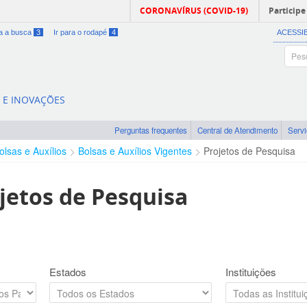
CORONAVÍRUS (COVID-19)
Participe
ra a busca
3
Ir para o rodapé
4
ACESSI
A E INOVAÇÕES
Perguntas frequentes
Central de Atendimento
Serv
olsas e Auxílios
Bolsas e Auxílios Vigentes
Projetos de Pesquisa
jetos de Pesquisa
Estados
Instituições