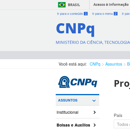
Acesso à informação
BRASIL
Ir para o conteúdo
1
Ir para o menu
2
Ir pa
CNPq
MINISTÉRIO DA CIÊNCIA, TECNOLOGI
Você está aqui:
CNPq
Assuntos
B
Pro
ASSUNTOS
Institucional
País
Bolsas e Auxílios