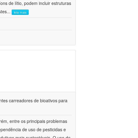
ns de lítio, podem incluir estruturas
stes
...
leia mais
ntes carreadores de bioativos para
rém, entre os principais problemas
ependência de uso de pesticidas e
odutivas mais sustentáveis. O uso de