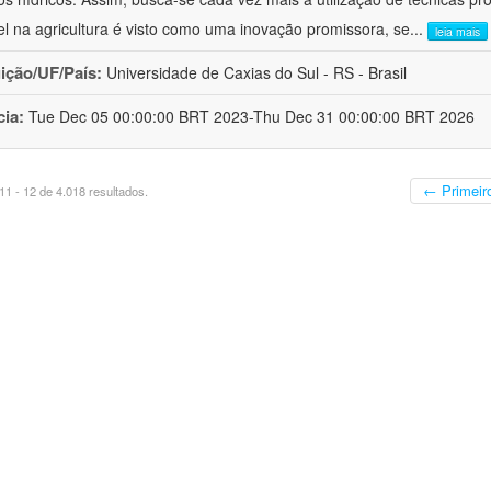
el na agricultura é visto como uma inovação promissora, se
...
leia mais
uição/UF/País:
Universidade de Caxias do Sul - RS - Brasil
cia:
Tue Dec 05 00:00:00 BRT 2023-Thu Dec 31 00:00:00 BRT 2026
← Primeir
1 - 12 de 4.018 resultados.