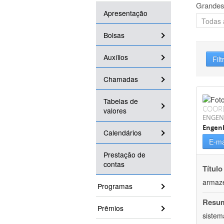
Grandes
Apresentação
Bolsas
Auxílios
Filt
Chamadas
Tabelas de
COOR
valores
ENGEN
Engenh
Calendários
E-ma
Prestação de
contas
Título
armaz
Programas
Resu
Prêmios
sistem