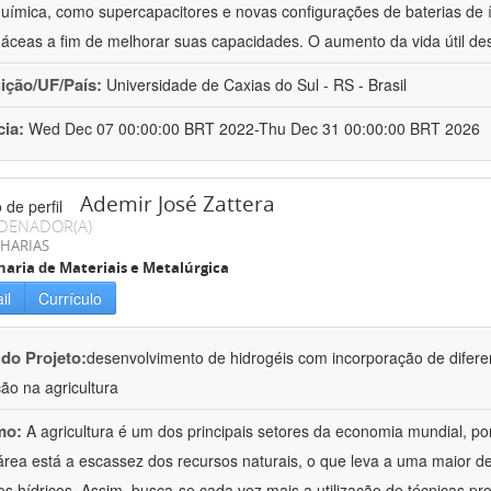
química, como supercapacitores e novas configurações de baterias de ío
áceas a fim de melhorar suas capacidades. O aumento da vida útil de
uição/UF/País:
Universidade de Caxias do Sul - RS - Brasil
cia:
Wed Dec 07 00:00:00 BRT 2022-Thu Dec 31 00:00:00 BRT 2026
Ademir José Zattera
DENADOR(A)
HARIAS
aria de Materiais e Metalúrgica
il
Currículo
 do Projeto:
desenvolvimento de hidrogéis com incorporação de difere
ção na agricultura
mo:
A agricultura é um dos principais setores da economia mundial, po
área está a escassez dos recursos naturais, o que leva a uma maior d
os hídricos. Assim, busca-se cada vez mais a utilização de técnicas pr