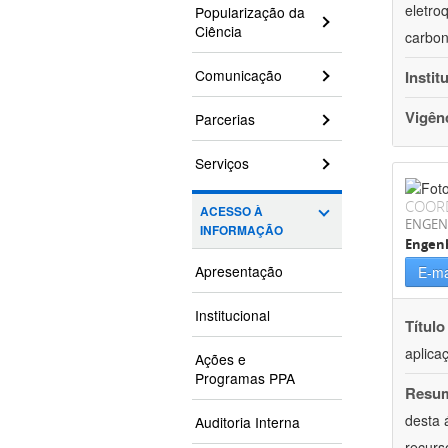
eletro
Popularização da
Ciência
carbon
Comunicação
Instit
Vigên
Parcerias
Serviços
COOR
ACESSO À
ENGEN
INFORMAÇÃO
Engenh
Apresentação
E-ma
Institucional
Título
aplica
Ações e
Programas PPA
Resu
desta 
Auditoria Interna
recurs