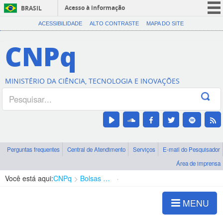
Acesso à informação
BRASIL
CORONAVÍRUS (COVID-19)
ACESSIBILIDADE
ALTO CONTRASTE
MAPA DO SITE
Participe
CNPq
Serviços
Legislação
MINISTÉRIO DA CIÊNCIA, TECNOLOGIA E INOVAÇÕES
Canais
Perguntas frequentes
Central de Atendimento
Serviços
E-mail do Pesquisador
Área de imprensa
Você está aqui:
CNPq
Bolsas e Auxílios Vigentes
Projetos de Pesquisa
MENU