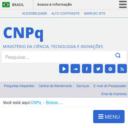
Acesso à informação
BRASIL
CORONAVÍRUS (COVID-19)
ACESSIBILIDADE
ALTO CONTRASTE
MAPA DO SITE
Participe
CNPq
Serviços
Legislação
MINISTÉRIO DA CIÊNCIA, TECNOLOGIA E INOVAÇÕES
Canais
Perguntas frequentes
Central de Atendimento
Serviços
E-mail do Pesquisador
Área de imprensa
Você está aqui:
CNPq
Bolsas e Auxílios Vigentes
Projetos de Pesquisa
MENU