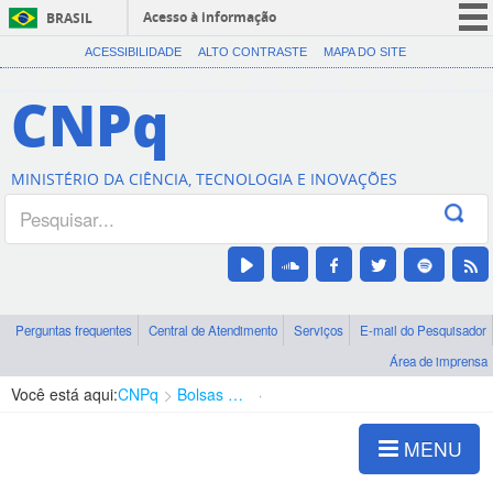
Acesso à informação
BRASIL
CORONAVÍRUS (COVID-19)
ACESSIBILIDADE
ALTO CONTRASTE
MAPA DO SITE
Participe
CNPq
Serviços
Legislação
MINISTÉRIO DA CIÊNCIA, TECNOLOGIA E INOVAÇÕES
Canais
Perguntas frequentes
Central de Atendimento
Serviços
E-mail do Pesquisador
Área de imprensa
Você está aqui:
CNPq
Bolsas e Auxílios Vigentes
Projetos de Pesquisa
MENU