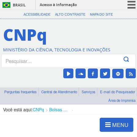
Acesso à informação
BRASIL
CORONAVÍRUS (COVID-19)
ACESSIBILIDADE
ALTO CONTRASTE
MAPA DO SITE
Participe
CNPq
Serviços
Legislação
MINISTÉRIO DA CIÊNCIA, TECNOLOGIA E INOVAÇÕES
Canais
Perguntas frequentes
Central de Atendimento
Serviços
E-mail do Pesquisador
Área de imprensa
Você está aqui:
CNPq
Bolsas e Auxílios Vigentes
Projetos de Pesquisa
MENU