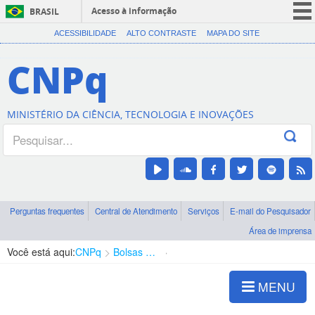
Acesso à informação
BRASIL
CORONAVÍRUS (COVID-19)
ACESSIBILIDADE
ALTO CONTRASTE
MAPA DO SITE
Participe
CNPq
Serviços
Legislação
MINISTÉRIO DA CIÊNCIA, TECNOLOGIA E INOVAÇÕES
Canais
Perguntas frequentes
Central de Atendimento
Serviços
E-mail do Pesquisador
Área de imprensa
Você está aqui:
CNPq
Bolsas e Auxílios Vigentes
Projetos de Pesquisa
MENU